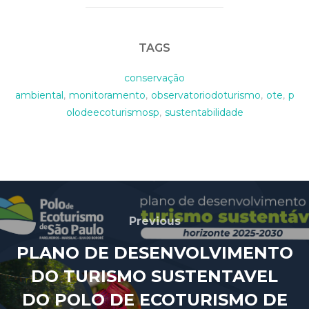
TAGS
conservação
ambiental
,
monitoramento
,
observatoriodoturismo
,
ote
,
p
olodeecoturismosp
,
sustentabilidade
Previous
PLANO DE DESENVOLVIMENTO
DO TURISMO SUSTENTAVEL
DO POLO DE ECOTURISMO DE