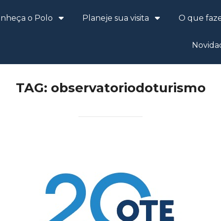
nheça o Polo
Planeje sua visita
O que faz
Novida
TAG:
observatoriodoturismo