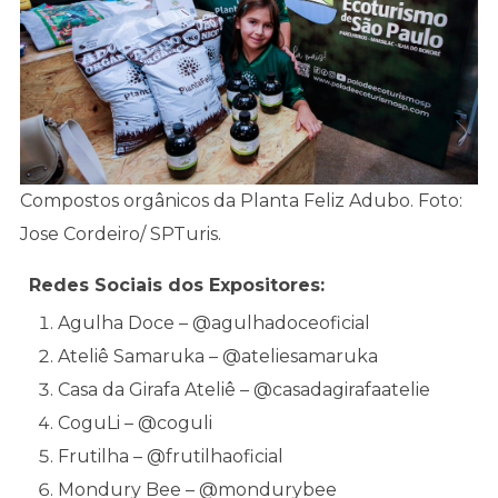
Compostos orgânicos da Planta Feliz Adubo. Foto:
Jose Cordeiro/ SPTuris.
Redes Sociais dos Expositores:
Agulha Doce – @agulhadoceoficial
Ateliê Samaruka – @ateliesamaruka
Casa da Girafa Ateliê – @casadagirafaatelie
CoguLi – @coguli
Frutilha – @frutilhaoficial
Mondury Bee – @mondurybee