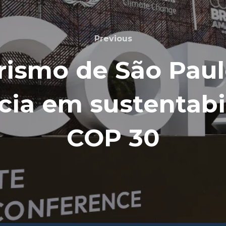
Previous
rismo de São Paul
cia em sustentabi
COP 30