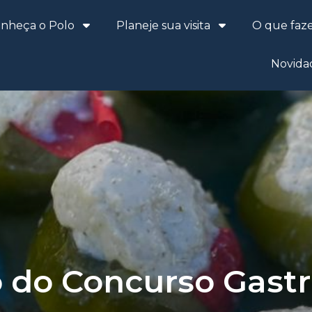
nheça o Polo
Planeje sua visita
O que faz
Novida
o do Concurso Gast