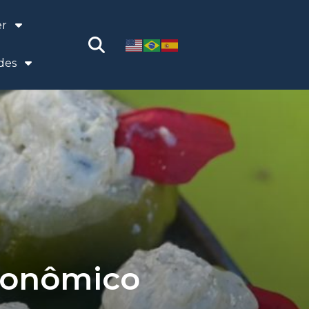
er
des
ronômico