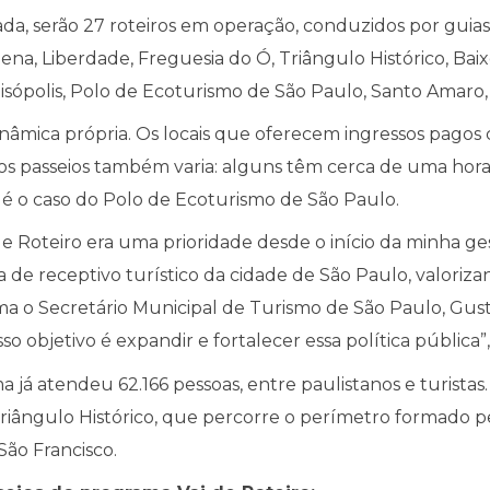
mada, serão 27 roteiros em operação, conduzidos por guia
lena, Liberdade, Freguesia do Ó, Triângulo Histórico, Bai
raisópolis, Polo de Ecoturismo de São Paulo, Santo Amaro,
inâmica própria. Os locais que oferecem ingressos pago
dos passeios também varia: alguns têm cerca de uma ho
 é o caso do Polo de Ecoturismo de São Paulo.
 Roteiro era uma prioridade desde o início da minha gest
a de receptivo turístico da cidade de São Paulo, valoriza
afirma o Secretário Municipal de Turismo de São Paulo, Gu
so objetivo é expandir e fortalecer essa política pública”,
já atendeu 62.166 pessoas, entre paulistanos e turistas.
Triângulo Histórico, que percorre o perímetro formado p
São Francisco.