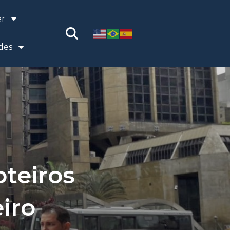
er
des
oteiros
eiro