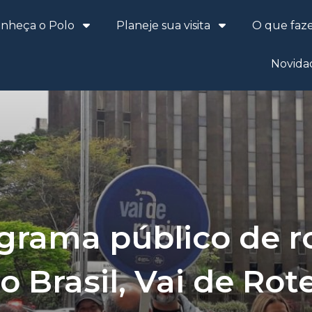
nheça o Polo
Planeje sua visita
O que faz
Novida
grama público de r
 Brasil, Vai de Rot