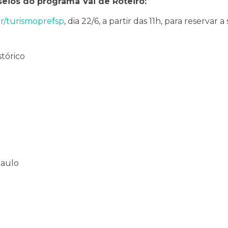
seios do programa Vai de Roteiro:
r/turismoprefsp
, dia 22/6, a partir das 11h, para reservar 
stórico
Paulo