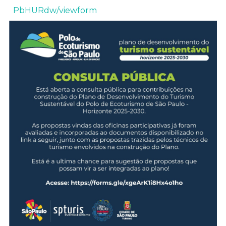
PbHURdw/viewform