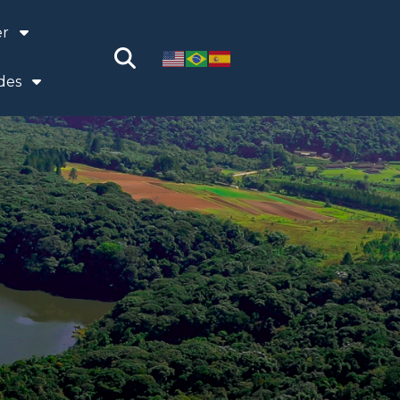
er
des