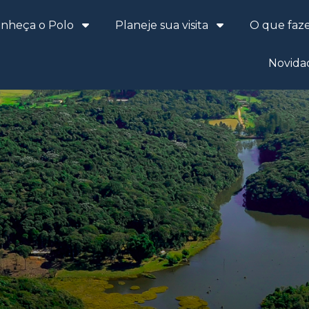
nheça o Polo
Planeje sua visita
O que faz
Novida