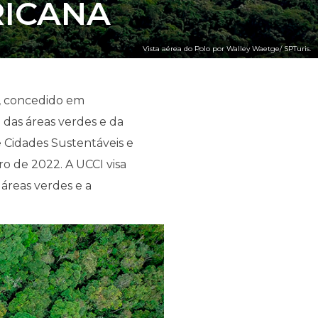
RICANA
Vista aérea do Polo por Walley Waetge/ SPTuris.
”, concedido em
das áreas verdes e da
e Cidades Sustentáveis e
ro de 2022. A UCCI visa
 áreas verdes e a