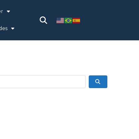
er
des
Pesquisar