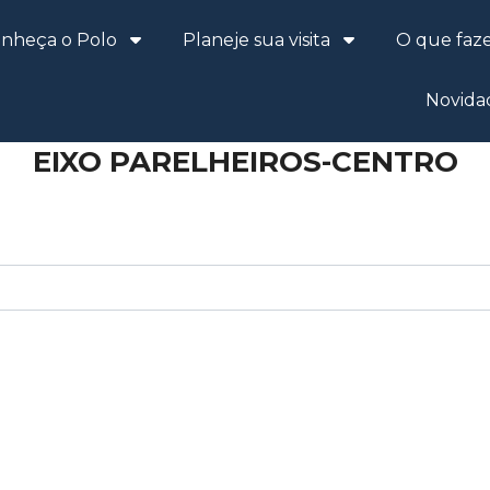
nheça o Polo
Planeje sua visita
O que faz
Novida
EIXO PARELHEIROS-CENTRO
Procurar por