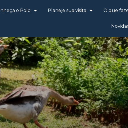
nheça o Polo
Planeje sua visita
O que faz
Novida