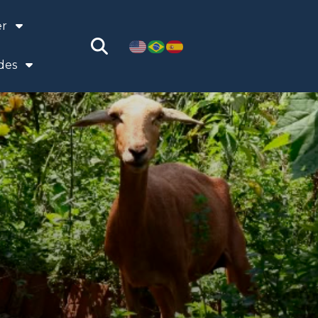
er
des