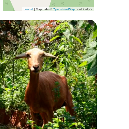
Leaflet
| Map data ©
OpenStreetMap
contributors
Próximo