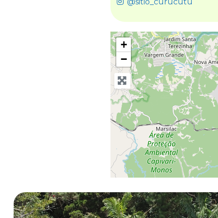
@sitio_curucutu
+
−