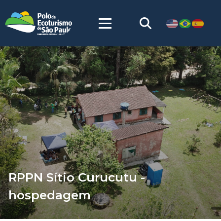
RPPN Sítio Curucutu -
hospedagem