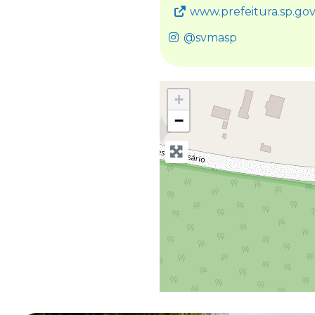
www.prefeitura.sp.gov.br/c
@svmasp
+
−