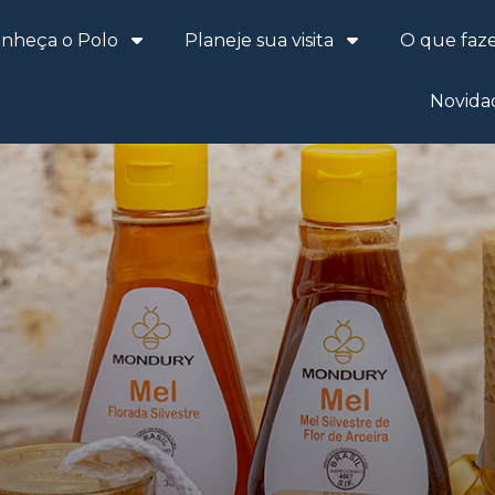
nheça o Polo
Planeje sua visita
O que faz
Novida