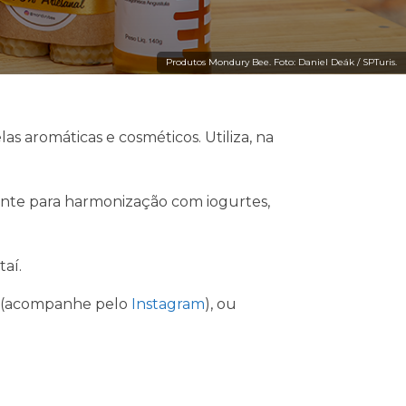
Produtos Mondury Bee. Foto: Daniel Deák / SPTuris.
s aromáticas e cosméticos. Utiliza, na
.
nte para harmonização com iogurtes,
aí.
a (acompanhe pelo
Instagram
), ou