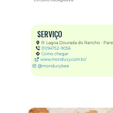
SERVIÇO
R. Lagoa Dourada do Rancho - Pare
(11)94752-9056
Como chegar
www.mondury.com.br/
@mondurybee