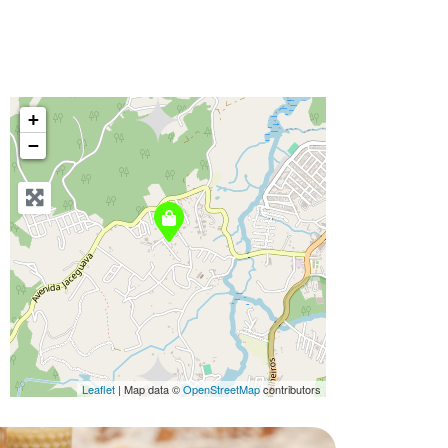
+
−
Leaflet
| Map data ©
OpenStreetMap
contributors