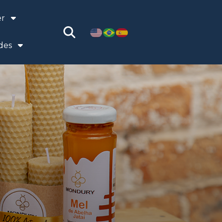
er
des