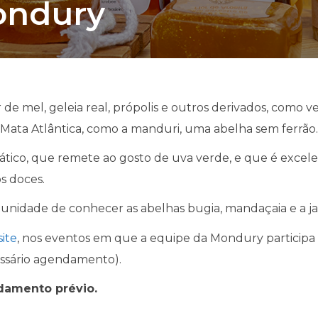
ondury
mel, geleia real, própolis e outros derivados, como vela
 Mata Atlântica, como a manduri, uma abelha sem ferrão
ico, que remete ao gosto de uva verde, e que é excele
os doces.
idade de conhecer as abelhas bugia, mandaçaia e a jat
site
, nos eventos em que a equipe da Mondury particip
cessário agendamento).
ndamento prévio.