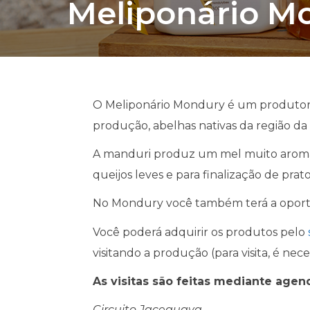
Meliponário M
O Meliponário Mondury é um produtor de 
produção, abelhas nativas da região da
A manduri produz um mel muito aromát
queijos leves e para finalização de prat
No Mondury você também terá a oportun
Você poderá adquirir os produtos pelo
visitando a produção (para visita, é ne
As visitas são feitas mediante age
Circuito Jaceguava