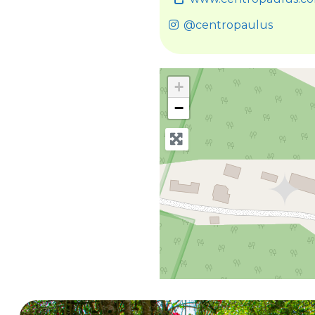
@centropaulus
+
−