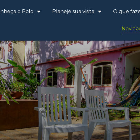
nheça o Polo
Planeje sua visita
O que faz
Novida