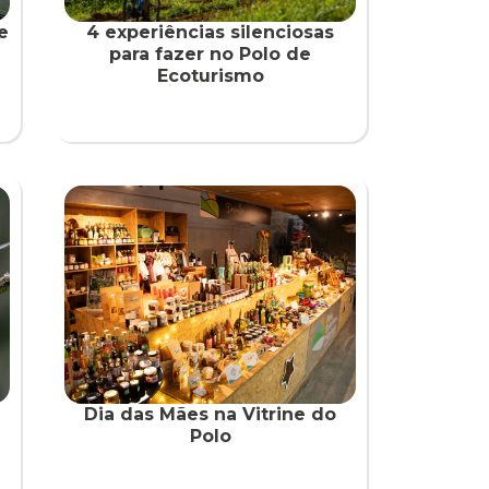
e
4 experiências silenciosas
para fazer no Polo de
Ecoturismo
Dia das Mães na Vitrine do
Polo