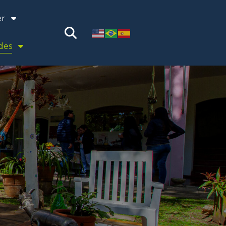
er
des